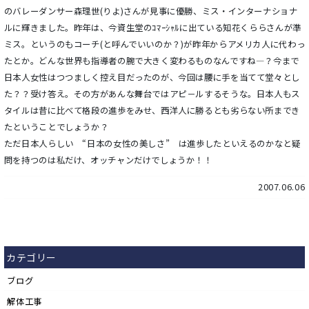
のバレーダンサー森理世(りよ)さんが見事に優勝、ミス・インターナショナ
ルに輝きました。昨年は、今資生堂のｺﾏｰｼｬﾙに出ている知花くららさんが準
ミス。というのもコーチ(と呼んでいいのか？)が昨年からアメリカ人に代わっ
たとか。どんな世界も指導者の腕で大きく変わるものなんですね―？今まで
日本人女性はつつましく控え目だったのが、今回は腰に手を当てて堂々とし
た？？受け答え。その方があんな舞台ではアピ－ルするそうな。日本人もス
タイルは昔に比べて格段の進歩をみせ、西洋人に勝るとも劣らない所までき
たということでしょうか？
ただ日本人らしい “日本の女性の美しさ” は進歩したといえるのかなと疑
問を持つのは私だけ、オッチャンだけでしょうか！！
2007.06.06
カテゴリー
ブログ
解体工事