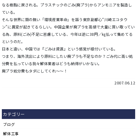
なる樹脂に戻される。プラスチックのごみ(廃プラ)からアンモニアを製造し
ている。
そんな世界に類の無い「環境産業革命」を謳う東京副都心“川崎エコタウ
ン”に異変が起きてるらしい。中国企業が廃プラを高値で大量に買い取ってい
る為、原料(ごみ)不足に苦慮している、今年は逆に38円／㎏払って集めてる
というのだ。
日本と違い、中国では『ごみは資源』という感覚が根付いている。
つまり、海外流出により原料にしたい廃プラも不足なのか？ごみ代に高い処
分費を払っている我々解体業者はどうも納得がいかない。
廃プラ処分費もタダにしてくれ～～！
2007.06.12
カテゴリー
ブログ
解体工事