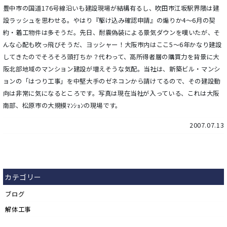
豊中市の国道176号線沿いも建設現場が結構有るし、吹田市江坂駅界隈は建
設ラッシュを思わせる。やはり『駆け込み確認申請』の煽りか4～6月の契
約・着工物件は多そうだ。先日、耐震偽装による景気ダウンを嘆いたが、そ
んな心配も吹っ飛びそうだ、ヨッシャー！大阪市内はここ5～6年かなり建設
してきたのでそろそろ頭打ちか？代わって、高所得者層の購買力を背景に大
阪北部地域のマンション建設が増えそうな気配。当社は、新築ビル・マンシ
ョンの「はつり工事」を中堅大手のゼネコンから請けてるので、その建設動
向は非常に気になるところです。写真は現在当社が入っている、これは大阪
南部、松原市の大規模ﾏﾝｼｮﾝの現場です。
2007.07.13
カテゴリー
ブログ
解体工事