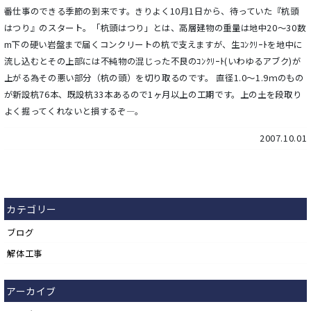
番仕事のできる季節の到来です。きりよく10月1日から、待っていた『杭頭
はつり』のスタート。「杭頭はつり」とは、高層建物の重量は地中20～30数
m下の硬い岩盤まで届くコンクリートの杭で支えますが、生ｺﾝｸﾘｰﾄを地中に
流し込むとその上部には不純物の混じった不良のｺﾝｸﾘｰﾄ(いわゆるアブク)が
上がる為その悪い部分（杭の頭）を切り取るのです。 直径1.0～1.9ｍのもの
が新設杭76本、既設杭33本あるので1ヶ月以上の工期です。上の土を段取り
よく掘ってくれないと損するぞ―。
2007.10.01
カテゴリー
ブログ
解体工事
アーカイブ