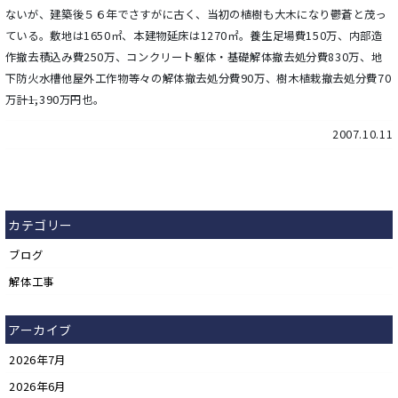
ないが、建築後５６年でさすがに古く、当初の植樹も大木になり鬱蒼と茂っ
ている。敷地は1650㎡、本建物延床は1270㎡。養生足場費150万、内部造
作撤去積込み費250万、コンクリート躯体・基礎解体撤去処分費830万、地
下防火水槽他屋外工作物等々の解体撤去処分費90万、樹木植栽撤去処分費70
万――計1,390万円也。
2007.10.11
カテゴリー
ブログ
解体工事
アーカイブ
2026年7月
2026年6月