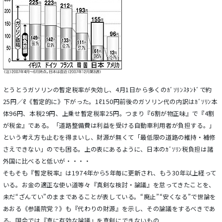
とうとうガソリンの暫定税率が失効し、4月1日から多くのｶﾞｿﾘﾝｽﾀﾝﾄﾞで約
25円／ℓ《暫定的に》下がった。1ℓ150円前後のガソリン代の内訳はｶﾞｿﾘﾝ本
体96円、本税29円、上乗せ暫定税率25円。つまり『6割が物正味』で『4割
が税金』である。「道路整備費は利益を受ける自動車利用者が負担する。」
という考え方も止むを得まいし、財源が無くて「最低限の道路の維持・補修
さえできない」のでも困る。上の表にあるように、日本のｶﾞｿﾘﾝ税負担は諸
外国に比べると低いが・・・・
そもそも『暫定税率』は1974年から5年毎に更新され、もう30年以上経って
いる。お金の適正な使い道等々『真剣な検討・論議』を怠ってきたことを、
未だ“ざんてい”のままであることが表している。“廃止”“安くなる”で世論を
あおる《参議院党？》も『代わりの財源』を示し、その論議をするべきであ
る。国会では『真に有効な論議』を真剣にできないもの