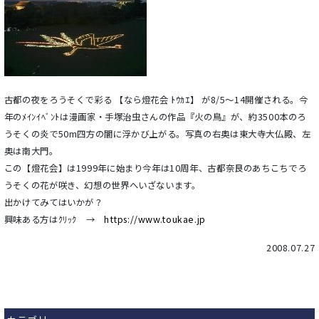
古都の夜をろうそくで彩る 【なら燈花会 ﾄｳｶｴ】 が8/5～14開催される。今
年のﾒｲﾝｲﾍﾞﾝﾄは漫画家・手塚治虫さんの作品『火の鳥』が、約3500本のろ
うそくの炎で50m四方の闇に浮かび上がる。写真の右奥は東大寺大仏殿、左
奥は南大門。
この【燈花会】は1999年に始まり今年は10周年、古都奈良のあちこちでろ
うそくの花が咲き、幻想の世界へいざないます。
出かけてみてはいかが？
興味ある方はｸﾘｯｸ →
https://www.toukae.jp
2008.07.27