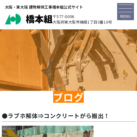
大阪・東大阪 建物解体工事橋本組公式サイト
MENU
〒577-0006
大阪府東大阪市楠根1丁目3番10号
ブログ
●ラブホ解体⇒コンクリートがら搬出！