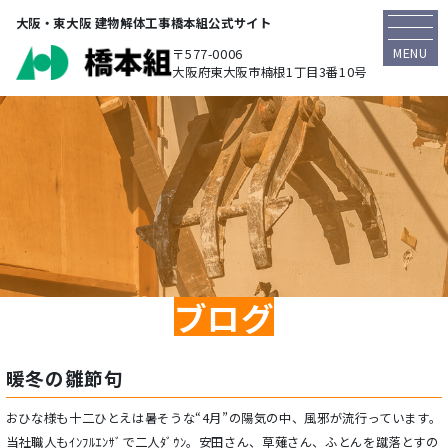
大阪・東大阪 建物解体工事橋本組公式サイト
MENU
〒577-0006
大阪府東大阪市楠根1丁目3番10号
ブログ
暖冬の雛節句
おひな様も十二ひとえは暑そうな“4月”の陽気の中、風邪が流行っています。
当社職人もｲﾝﾌﾙｴﾝｻﾞで二人ﾀﾞｳﾝ。安田さん、草薙さん、ふとんを蹴落とすの